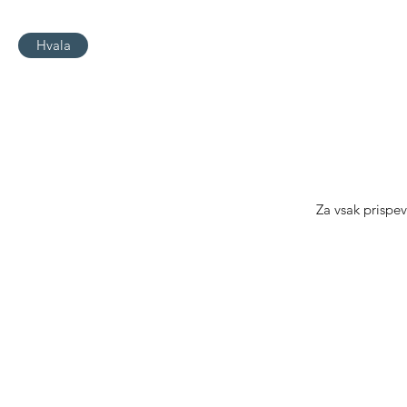
Hvala
Za vsak prispe
C