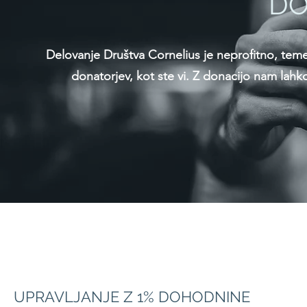
DO
Delovanje Društva Cornelius je neprofitno, temel
donatorjev, kot ste vi. Z donacijo nam lahk
UPRAVLJANJE Z 1% DOHODNINE