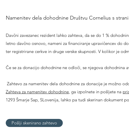
Namenitev dela dohodnine Društvu Cornelius s strani
Davčni zavezanec rezident lahko zahteva, da se do 1 % dohodnin
letno davčno osnovo, nameni za financiranje upravičencev do donac
ter registrirane cerkve in druge verske skupnosti. V kolikor je o
Če se za donacijo dohodnine ne odloči, se njegova dohodnina a
Zahtevo za namenitev dela dohodnine za donacije je možno odd
Zahteva za namenitev dohodnine
, ga izpolnete in pošljete na
pri
1293 Šmarje Sap, SLovenija, lahko pa tudi skerinan dokument poš
Pošlji skenirano zahtevo