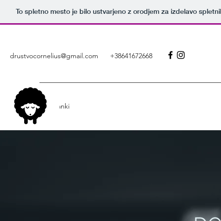
To spletno mesto je bilo ustvarjeno z orodjem za izdelavo splet
drustvocornelius@gmail.com
+38641672668
DONACIJE
Članki