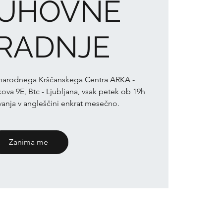
DUHOVNE
GRADNJE
narodnega Krščanskega Centra ARKA -
va 9E, Btc - Ljubljana, vsak petek ob 19h
vanja v angleščini enkrat mesečno.
Zanima me