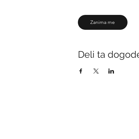
Zanima me
Deli ta dogod