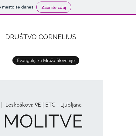
no mesto še danes.
Začnite zdaj
DRUŠTVO CORNELIUS
---Evangelijska Mreža Slovenije---
 |  
Leskoškova 9E | BTC - Ljubljana
 MOLITVE