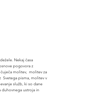
dežele. Nekaj časa 
 osnove pogovora z 
 čuječa molitev,  molitev za 
iz  Svetega pisma, molitev v 
evanje služb, ki so dane 
a duhovnega ustroja in 