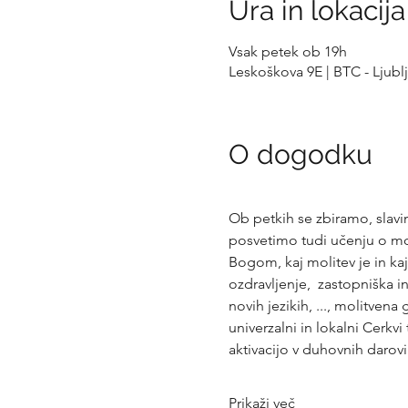
Ura in lokacija
Vsak petek ob 19h
Leskoškova 9E | BTC - Ljubl
O dogodku
Ob petkih se zbiramo, slav
posvetimo tudi učenju o mol
Bogom, kaj molitev je in kaj 
ozdravljenje,  zastopniška in
novih jezikih, ..., molitven
univerzalni in lokalni Cerk
aktivacijo v duhovnih daro
Prikaži več