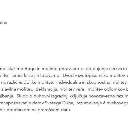
jana
imo, služimo Bogu in molimo predvsem za prebujenje cerkva in 
itvi. Teme, ki se jih lotevamo:  Uvod v svetopisemsko molitev,
ni, različne oblike molitve:  individualna in skupnostna molitev,
 slavilna molitev,  deklaracija, molitev vere,  molitev odlomkov 
a gibanja.  Sklop o duhovni izgradnji vključuje novozavezno razum
vi ter spoznavanje darov Svetega Duha,  razumevanje človekoveg
vih s poudarkom na preroškem daru.