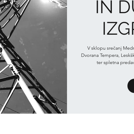
IN 
IZ
V sklopu srečanj Med
Dvorana Tempera, Leskško
ter spletna preda