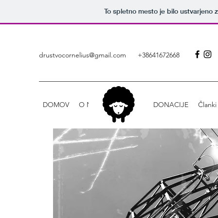
To spletno mesto je bilo ustvarjeno
drustvocornelius@gmail.com
+38641672668
DOMOV
O NAS
DOGODKI
DONACIJE
Članki